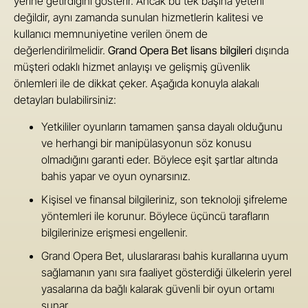
yerine getirdiğini gösterir. Ancak bu tek başına yeterli
değildir, aynı zamanda sunulan hizmetlerin kalitesi ve
kullanıcı memnuniyetine verilen önem de
değerlendirilmelidir.
Grand Opera Bet lisans bilgileri
dışında
müşteri odaklı hizmet anlayışı ve gelişmiş güvenlik
önlemleri ile de dikkat çeker. Aşağıda konuyla alakalı
detayları bulabilirsiniz:
Yetkililer oyunların tamamen şansa dayalı olduğunu
ve herhangi bir manipülasyonun söz konusu
olmadığını garanti eder. Böylece eşit şartlar altında
bahis yapar ve oyun oynarsınız.
Kişisel ve finansal bilgileriniz, son teknoloji şifreleme
yöntemleri ile korunur. Böylece üçüncü tarafların
bilgilerinize erişmesi engellenir.
Grand Opera Bet, uluslararası bahis kurallarına uyum
sağlamanın yanı sıra faaliyet gösterdiği ülkelerin yerel
yasalarına da bağlı kalarak güvenli bir oyun ortamı
sunar.