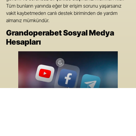
Tüm bunların yanında eğer bir erişim sorunu yaşarsanız
vakit kaybetmeden canlı destek biriminden de yardım
almanız mümkündür.
Grandoperabet Sosyal Medya
Hesapları
Grandoperabet giriş yöntemleri hakkında
bilgi edinmek için sitenin sosyal medya
hesaplarını inceleyebilirsiniz.
Her ne kadar doğrudan giriş yöntemlerinden biri olmasa da