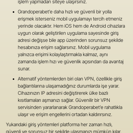
işlem yapmadan siteye ulaşırsınız.
Grandoperabet’e daha hızlı ve güvenli bir yolla
erişmek isterseniz mobil uygulamayı tercih etmeniz
yerinde olacaktır. Hem iOS hem de Android cihazlara
uygun olarak geliştirilen uygulama sayesinde giriş
adresi değişse bile app üzerinden sorunsuz şekilde
hesabınıza erişim sağlarsınız. Mobil uygulama
yalnızca erişimi kolaylaştırmakla kalmaz, aynı
zamanda işlem hızı ve güvenlik açısından da avantaj
sunar.
Alternatif yöntemlerden biri olan VPN, özellikle giriş
bağlantılarına ulaşamadığınız durumlarda işe yarar.
Cihazınızın IP adresini değiştirerek ülke bazlı
kısıtlamaları aşmanızı sağlar. Güvenilir bir VPN
servisinden yararlanarak Grandoperabet’e rahatlıkla
ulaşır ve erişim engellerini ortadan kaldırırsınız.
Yukarıdaki giriş yöntemleri platforma her zaman hızlı,
güvenli ve sorunsuz bir şekilde ulaşmanızı mümkün kılar.