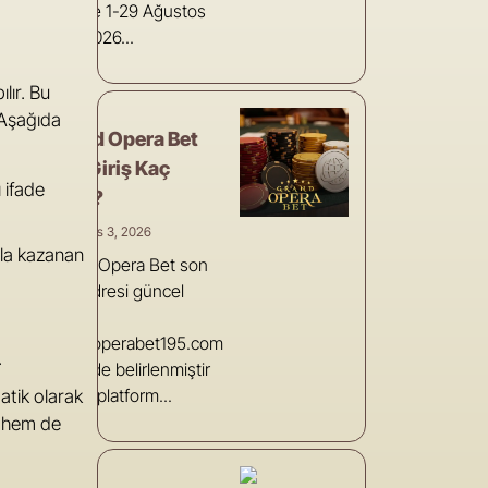
ve 1-29 Ağustos
2026...
lır. Bu
. Aşağıda
Grand Opera Bet
Son Giriş Kaç
 ifade
Oldu?
Ağustos 3, 2026
zla kazanan
Grand Opera Bet son
giriş adresi güncel
olarak
grandoperabet195.com
.
şeklinde belirlenmiştir
ancak platform...
atik olarak
l hem de