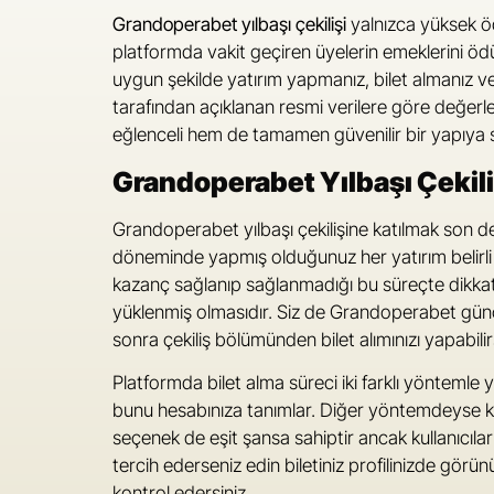
Grandoperabet yılbaşı çekilişi
yalnızca yüksek ö
platformda vakit geçiren üyelerin emeklerini ödül
uygun şekilde yatırım yapmanız, bilet almanız ve
tarafından açıklanan resmi verilere göre değerlend
eğlenceli hem de tamamen güvenilir bir yapıya sa
Grandoperabet Yılbaşı Çekiliş
Grandoperabet yılbaşı çekilişine katılmak son dere
döneminde yapmış olduğunuz her yatırım belirli b
kazanç sağlanıp sağlanmadığı bu süreçte dikkate 
yüklenmiş olmasıdır. Siz de Grandoperabet günce
sonra çekiliş bölümünden bilet alımınızı yapabilir
Platformda bilet alma süreci iki farklı yöntemle y
bunu hesabınıza tanımlar. Diğer yöntemdeyse kendi
seçenek de eşit şansa sahiptir ancak kullanıcılar 
tercih ederseniz edin biletiniz profilinizde görü
kontrol edersiniz.