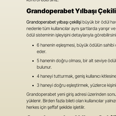
Grandoperabet Yılbaşı Çekili
Grandoperabet yılbaşı çekilişi
büyük bir ödül ha
nedenle tüm kullanıcılar aynı şartlarda yarışır ve
ödül sisteminin işleyişini detaylarıyla görebilirsini
6 hanenin eşleşmesi, büyük ödülün sahibi o
eder.
5 hanenin doğru olması, bir alt seviye öd
bulunur.
4 haneyi tutturmak, geniş kullanıcı kitlesin
3 haneyi doğru eşleştirmek, yüzlerce kişini
Grandoperabet yeni giriş adresi üzerinden sonu
yüklenir. Birden fazla bileti olan kullanıcılar y
herkes için şeffaf şekilde işletilir.