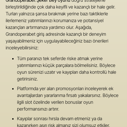
birleştirildiğinde çok daha keyifli ve kazançlı bir hale gelir.
Turları yalnızca şansa bırakmak yerine bazı taktiklerle
ilerlemeniz yatırımlarınızı korumanıza ve potansiyel
kazançları artırmanıza yardımcı olur. Aşağıda,
Grandoperabet giriş adresinde kazançlı bir deneyim
yaşayabilmeniz için uygulayabileceğiniz bazı önerileri
inceleyebilirsiniz:
Tüm paranızı tek seferde riske atmak yerine
yatırımlarınızı küçük parçalara bölmelisiniz. Böylece
oyun sürenizi uzatır ve kayıpları daha kontrollü hale
getirirsiniz.
Platformda yer alan promosyonları inceleyerek ek
avantajlardan yararlanma fırsatı yakalarsınız. Böylece
ilgili slot özelinde verilen bonuslar oyun
performansınızı artırır.
Kayıplar sonrası hırsla devam etmeniz ya da
kazanırken aşırı risk almanız sizi olumsuz etkiler.