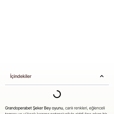
İçindekiler
Grandoperabet Şeker Bey oyunu
, canlı renkleri, eğlenceli
teması ve yüksek kazanç potansiyeliyle ciddi öne çıkan bir