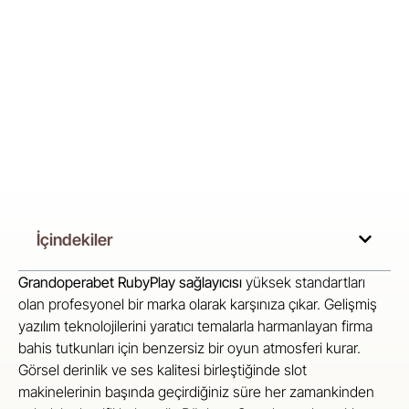
İçindekiler
Grandoperabet RubyPlay sağlayıcısı
yüksek standartları
olan profesyonel bir marka olarak karşınıza çıkar. Gelişmiş
yazılım teknolojilerini yaratıcı temalarla harmanlayan firma
bahis tutkunları için benzersiz bir oyun atmosferi kurar.
Görsel derinlik ve ses kalitesi birleştiğinde slot
makinelerinin başında geçirdiğiniz süre her zamankinden