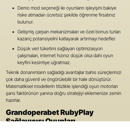
Demo mod seçeneği ile oyunların işleyişini bakiye
riske atmadan ücretsiz şekilde öğrenme fırsatınız
bulunur.
Gelişmiş çarpan mekanizmaları ve özel bonus turları
kazanç potansiyelini katlayarak artırmayı hedefler.
Düşük veri tüketimi sağlayan optimizasyon
çalışmaları, internet hızınız düşük olsa dahi oyun
keyfini kesintiye uğratmaz.
Teknik donanımların sağladığı avantajlar bahis süreçlerinizi
çok daha güvenli ve öngörülebilir bir hale dönüştürür.
Matematiksel modellerin titizlikle işlendiği oyun motorları
şans faktörünün yanına doğru stratejiyi eklemenize zemin
hazırlar.
Grandoperabet RubyPlay
Sağlayıcısı Oyunları