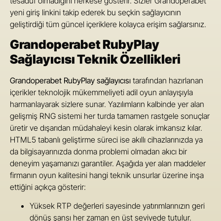
tesadüf olmadığını herkese gösterir. Sizler Grandoperabet
yeni giriş linkini takip ederek bu seçkin sağlayıcının
geliştirdiği tüm güncel içeriklere kolayca erişim sağlarsınız.
Grandoperabet RubyPlay
Sağlayıcısı Teknik Özellikleri
Grandoperabet RubyPlay sağlayıcısı
tarafından hazırlanan
içerikler teknolojik mükemmeliyeti adil oyun anlayışıyla
harmanlayarak sizlere sunar. Yazılımların kalbinde yer alan
gelişmiş RNG sistemi her turda tamamen rastgele sonuçlar
üretir ve dışarıdan müdahaleyi kesin olarak imkansız kılar.
HTML5 tabanlı geliştirme süreci ise akıllı cihazlarınızda ya
da bilgisayarınızda donma problemi olmadan akıcı bir
deneyim yaşamanızı garantiler. Aşağıda yer alan maddeler
firmanın oyun kalitesini hangi teknik unsurlar üzerine inşa
ettiğini açıkça gösterir:
Yüksek RTP değerleri sayesinde yatırımlarınızın geri
dönüş şansı her zaman en üst seviyede tutulur.