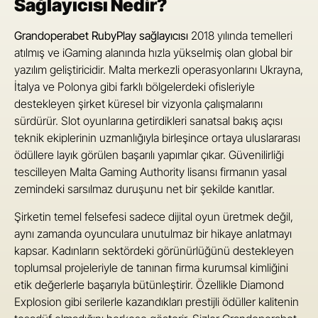
Sağlayıcısı Nedir?
Grandoperabet RubyPlay sağlayıcısı
2018 yılında temelleri
atılmış ve iGaming alanında hızla yükselmiş olan global bir
yazılım geliştiricidir. Malta merkezli operasyonlarını Ukrayna,
İtalya ve Polonya gibi farklı bölgelerdeki ofisleriyle
destekleyen şirket küresel bir vizyonla çalışmalarını
sürdürür. Slot oyunlarına getirdikleri sanatsal bakış açısı
teknik ekiplerinin uzmanlığıyla birleşince ortaya uluslararası
ödüllere layık görülen başarılı yapımlar çıkar. Güvenilirliği
tescilleyen Malta Gaming Authority lisansı firmanın yasal
zemindeki sarsılmaz duruşunu net bir şekilde kanıtlar.
Şirketin temel felsefesi sadece dijital oyun üretmek değil,
aynı zamanda oyunculara unutulmaz bir hikaye anlatmayı
kapsar. Kadınların sektördeki görünürlüğünü destekleyen
toplumsal projeleriyle de tanınan firma kurumsal kimliğini
etik değerlerle başarıyla bütünleştirir. Özellikle Diamond
Explosion gibi serilerle kazandıkları prestijli ödüller kalitenin