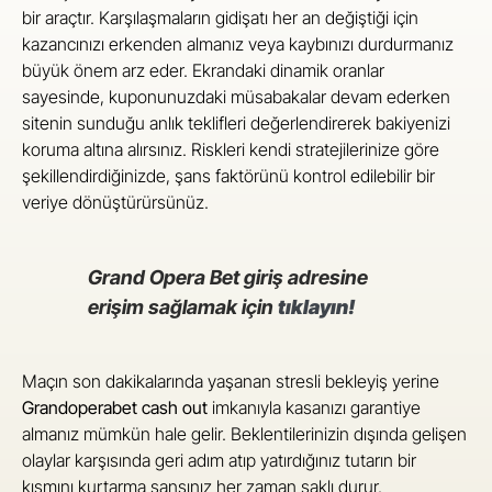
bir araçtır. Karşılaşmaların gidişatı her an değiştiği için
kazancınızı erkenden almanız veya kaybınızı durdurmanız
büyük önem arz eder. Ekrandaki dinamik oranlar
sayesinde, kuponunuzdaki müsabakalar devam ederken
sitenin sunduğu anlık teklifleri değerlendirerek bakiyenizi
koruma altına alırsınız. Riskleri kendi stratejilerinize göre
şekillendirdiğinizde, şans faktörünü kontrol edilebilir bir
veriye dönüştürürsünüz.
Grand Opera Bet giriş adresine
erişim sağlamak için
tıklayın!
Maçın son dakikalarında yaşanan stresli bekleyiş yerine
Grandoperabet cash out
imkanıyla kasanızı garantiye
almanız mümkün hale gelir. Beklentilerinizin dışında gelişen
olaylar karşısında geri adım atıp yatırdığınız tutarın bir
kısmını kurtarma şansınız her zaman saklı durur.