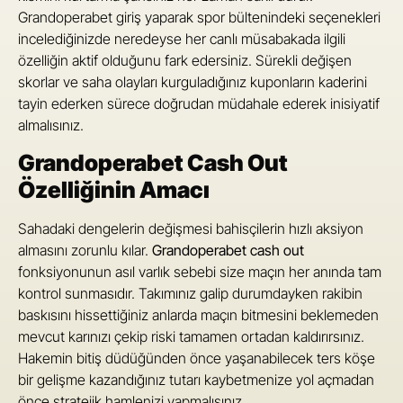
Grandoperabet giriş yaparak spor bültenindeki seçenekleri
incelediğinizde neredeyse her canlı müsabakada ilgili
özelliğin aktif olduğunu fark edersiniz. Sürekli değişen
skorlar ve saha olayları kurguladığınız kuponların kaderini
tayin ederken sürece doğrudan müdahale ederek inisiyatif
almalısınız.
Grandoperabet Cash Out
Özelliğinin Amacı
Sahadaki dengelerin değişmesi bahisçilerin hızlı aksiyon
almasını zorunlu kılar.
Grandoperabet cash out
fonksiyonunun asıl varlık sebebi size maçın her anında tam
kontrol sunmasıdır. Takımınız galip durumdayken rakibin
baskısını hissettiğiniz anlarda maçın bitmesini beklemeden
mevcut karınızı çekip riski tamamen ortadan kaldırırsınız.
Hakemin bitiş düdüğünden önce yaşanabilecek ters köşe
bir gelişme kazandığınız tutarı kaybetmenize yol açmadan
önce stratejik hamlenizi yapmalısınız.