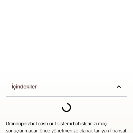
İçindekiler
Grandoperabet cash out
sistemi bahislerinizi maç
sonuçlanmadan önce yönetmenize olanak tanıyan finansal