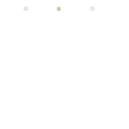
Out Nedir?
grandoperabet
Mayıs 15, 2026
12:25