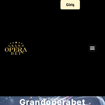
Giriş
Spor Tahminleri
Grandoperabet