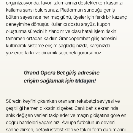
organizasyonda, favori takımlarınızı desteklerken kasanızı
katlama şansı bulursunuz. Platformun sunduğu geniş
bülten sayesinde her maç günü, üyeler için farklı bir kazanç
deneyimine dönüşür. Kullanıcı dostu arayüz, kupon
oluşturma sürecini hızlandırır ve olası hatalı işlem riskini
tamamen ortadan kaldırır. Grandoperabet giriş adresini
kullanarak sisteme erişim sağladığınızda, karşınızda
yüzlerce farklı ve dinamik seçenek görürsünüz.
Grand Opera Bet giriş adresine
erişim sağlamak için
tıklayın!
Sürecin keyfini çıkarırken oranların rekabetçi seviyesi ve
çeşitliliği hemen dikkatinizi çeker. Canlı bahis ekranında
anlık değişen verileri takip eder ve maçın gidişatına göre en
doğru hamleleri yaparsınız. Avrupa futbolunun devleri
sahne alırken, detaylı istatistikleri ve takım form durumlarını