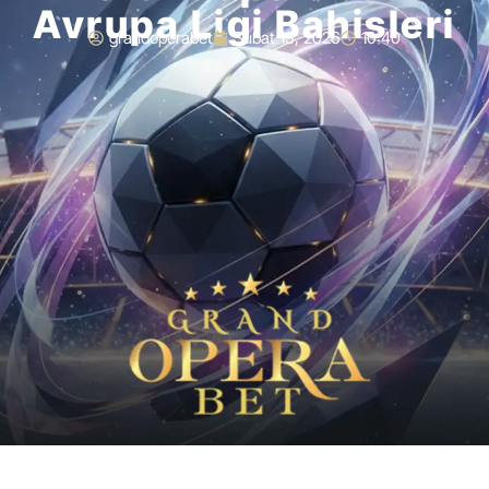
Avrupa Ligi Bahisleri
grandoperabet
Şubat 13, 2026
10:40